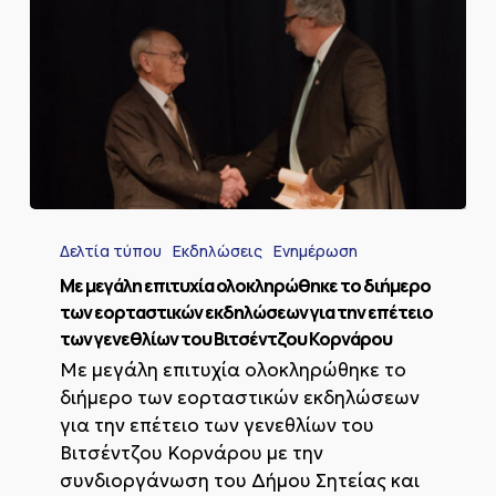
Με
μεγάλη
Δελτία τύπου
Εκδηλώσεις
Ενημέρωση
επιτυχία
ολοκληρώθηκε
Με μεγάλη επιτυχία ολοκληρώθηκε το διήμερο
το
των εορταστικών εκδηλώσεων για την επέτειο
διήμερο
των γενεθλίων του Βιτσέντζου Κορνάρου
των
Με μεγάλη επιτυχία ολοκληρώθηκε το
εορταστικών
εκδηλώσεων
διήμερο των εορταστικών εκδηλώσεων
για
για την επέτειο των γενεθλίων του
την
Βιτσέντζου Κορνάρου με την
επέτειο
συνδιοργάνωση του Δήμου Σητείας και
των