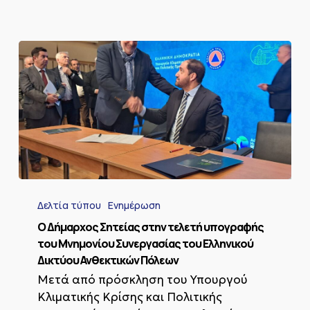
Ο
Δήμαρχος
Δελτία τύπου
Ενημέρωση
Σητείας
στην
Ο Δήμαρχος Σητείας στην τελετή υπογραφής
τελετή
του Μνημονίου Συνεργασίας του Ελληνικού
υπογραφής
Δικτύου Ανθεκτικών Πόλεων
του
Μετά από πρόσκληση του Υπουργού
Μνημονίου
Συνεργασίας
Κλιματικής Κρίσης και Πολιτικής
του