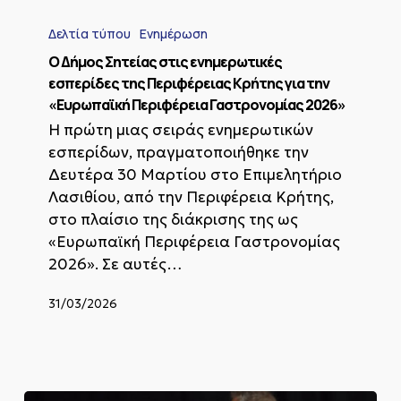
Ο
Δήμος
Δελτία τύπου
Ενημέρωση
Σητείας
στις
Ο Δήμος Σητείας στις ενημερωτικές
ενημερωτικές
εσπερίδες της Περιφέρειας Κρήτης για την
εσπερίδες
«Ευρωπαϊκή Περιφέρεια Γαστρονομίας 2026»
της
Η πρώτη μιας σειράς ενημερωτικών
Περιφέρειας
Κρήτης
εσπερίδων, πραγματοποιήθηκε την
για
Δευτέρα 30 Μαρτίου στο Επιμελητήριο
την
Λασιθίου, από την Περιφέρεια Κρήτης,
«Ευρωπαϊκή
στο πλαίσιο της διάκρισης της ως
Περιφέρεια
Γαστρονομίας
«Ευρωπαϊκή Περιφέρεια Γαστρονομίας
2026»
2026». Σε αυτές…
31/03/2026