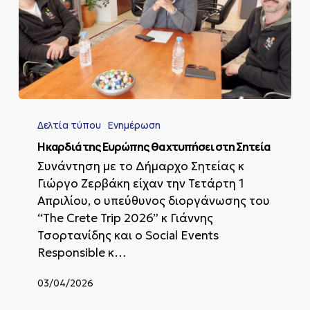
Η
καρδιά
Δελτία τύπου
Ενημέρωση
της
Ευρώπης
Η καρδιά της Ευρώπης θα χτυπήσει στη Σητεία
θα
Συνάντηση με το Δήμαρχο Σητείας κ
χτυπήσει
Γιώργο Ζερβάκη είχαν την Τετάρτη 1
στη
Απριλίου, ο υπεύθυνος διοργάνωσης του
Σητεία
“The Crete Trip 2026” κ Γιάννης
Τσορτανίδης και ο Social Events
Responsible κ…
03/04/2026