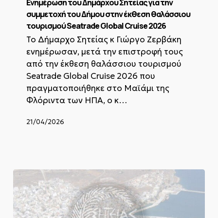
Σητείας
Ενημέρωση του Δημάρχου Σητείας για την
για
συμμετοχή του Δήμου στην έκθεση θαλάσσιου
την
τουρισμού Seatrade Global Cruise 2026
συμμετοχή
To Δήμαρχο Σητείας κ Γιώργο Ζερβάκη
του
Δήμου
ενημέρωσαν, μετά την επιστροφή τους
στην
από την έκθεση θαλάσσιου τουρισμού
έκθεση
Seatrade Global Cruise 2026 που
θαλάσσιου
πραγματοποιήθηκε στο Μαϊάμι της
τουρισμού
Seatrade
Φλόριντα των ΗΠΑ, ο κ…
Global
Cruise
21/04/2026
2026