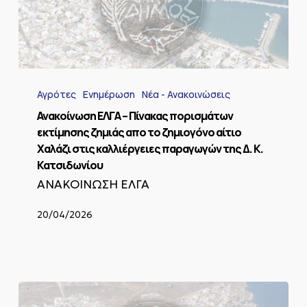
Ανακοίνωση
ΕΛΓΑ
Αγρότες
Ενημέρωση
Νέα - Ανακοινώσεις
–
Πίνακας
Ανακοίνωση ΕΛΓΑ – Πίνακας πορισμάτων
πορισμάτων
εκτίμησης ζημιάς απο το ζημιογόνο αίτιο
εκτίμησης
Χαλάζι στις καλλιέργειες παραγωγών της Δ. Κ.
ζημιάς
Κατσιδωνίου
απο
το
ΑΝΑΚΟΙΝΩΣΗ ΕΛΓΑ
ζημιογόνο
αίτιο
20/04/2026
Χαλάζι
στις
καλλιέργειες
παραγωγών
της
Δ.