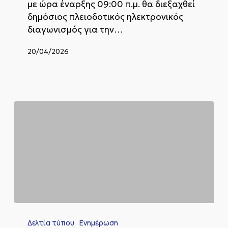
ΤΟΥ
με ώρα έναρξης 09:00 π.μ. θα διεξαχθεί
ΔΙΚΑΙΩΜΑΤΟΣ
δημόσιος πλειοδοτικός ηλεκτρονικός
ΑΠΛΗΣ
διαγωνισμός για την…
ΧΡΗΣΗΣ
ΑΙΓΙΑΛΟΥ
&
20/04/2026
ΚΟΙΝΟΧΡΗΣΤΗΣ
ΠΑΡΑΛΙΑΣ
ΜΕ
ΗΛΕΚΤΡΟΝΙΚΗ
ΔΗΜΟΠΡΑΣΙΑ
Ο
Δήμος
Δελτία τύπου
Ενημέρωση
Σητείας