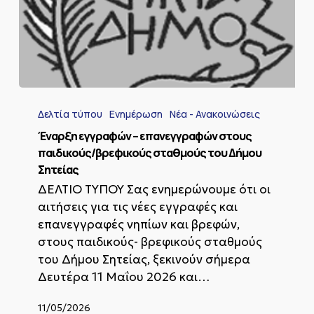
Έναρξη
εγγραφών
Δελτία τύπου
Ενημέρωση
Νέα - Ανακοινώσεις
–
επανεγγραφών
Έναρξη εγγραφών – επανεγγραφών στους
στους
παιδικούς/βρεφικούς σταθμούς του Δήμου
παιδικούς/
Σητείας
βρεφικούς
ΔΕΛΤΙΟ ΤΥΠΟΥ Σας ενημερώνουμε ότι οι
σταθμούς
του
αιτήσεις για τις νέες εγγραφές και
Δήμου
επανεγγραφές νηπίων και βρεφών,
Σητείας
στους παιδικούς- βρεφικούς σταθμούς
του Δήμου Σητείας, ξεκινούν σήμερα
Δευτέρα 11 Μαΐου 2026 και…
11/05/2026