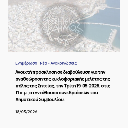
Ανοιχτή
πρόσκληση
Ενημέρωση
Νέα - Ανακοινώσεις
σε
διαβούλευση
Ανοιχτή πρόσκληση σε διαβούλευση για την
για
αναθεώρηση της κυκλοφοριακής μελέτης της
την
πόλης της Σητείας, την Τρίτη 19-05-2026, στις
αναθεώρηση
11 π.μ., στην αίθουσα συνεδριάσεων του
της
Δημοτικού Συμβουλίου.
κυκλοφοριακής
μελέτης
της
18/05/2026
πόλης
της