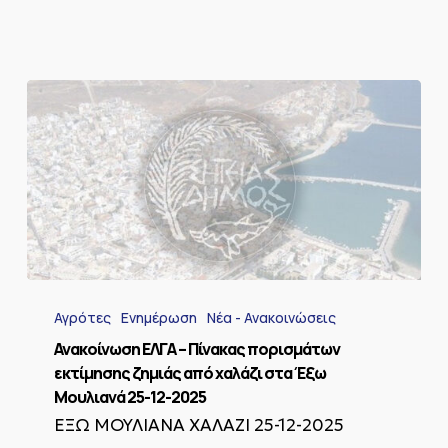
Έξω
Μουλιανά
12-
01-
2026
Ανακοίνωση
ΕΛΓΑ
Αγρότες
Ενημέρωση
Νέα - Ανακοινώσεις
–
Πίνακας
Ανακοίνωση ΕΛΓΑ – Πίνακας πορισμάτων
πορισμάτων
εκτίμησης ζημιάς από χαλάζι στα Έξω
εκτίμησης
Μουλιανά 25-12-2025
ζημιάς
ΕΞΩ ΜΟΥΛΙΑΝΑ ΧΑΛΑΖΙ 25-12-2025
από