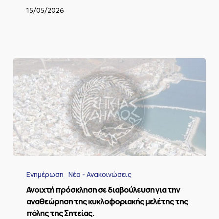
χαλάζι
στα
15/05/2026
Έξω
Μουλιανά
25-
12-
2025
Ανοιχτή
πρόσκληση
Ενημέρωση
Νέα - Ανακοινώσεις
σε
διαβούλευση
Ανοιχτή πρόσκληση σε διαβούλευση για την
για
αναθεώρηση της κυκλοφοριακής μελέτης της
την
πόλης της Σητείας.
αναθεώρηση