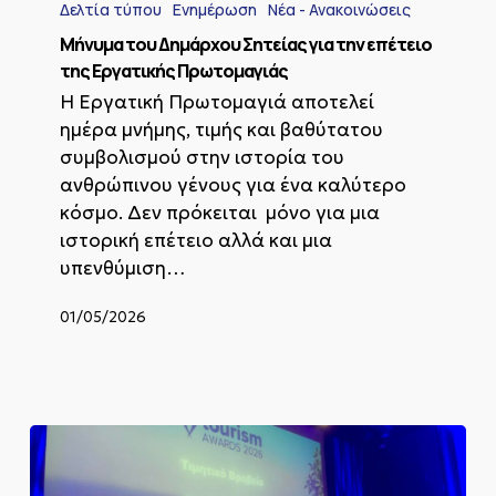
Δελτία τύπου
Ενημέρωση
Νέα - Ανακοινώσεις
Δημάρχου
Σητείας
Μήνυμα του Δημάρχου Σητείας για την επέτειο
για
της Εργατικής Πρωτομαγιάς
την
Η Εργατική Πρωτομαγιά αποτελεί
επέτειο
ημέρα μνήμης, τιμής και βαθύτατου
της
Εργατικής
συμβολισμού στην ιστορία του
Πρωτομαγιάς
ανθρώπινου γένους για ένα καλύτερο
κόσμο. Δεν πρόκειται μόνο για μια
ιστορική επέτειο αλλά και μια
υπενθύμιση…
01/05/2026