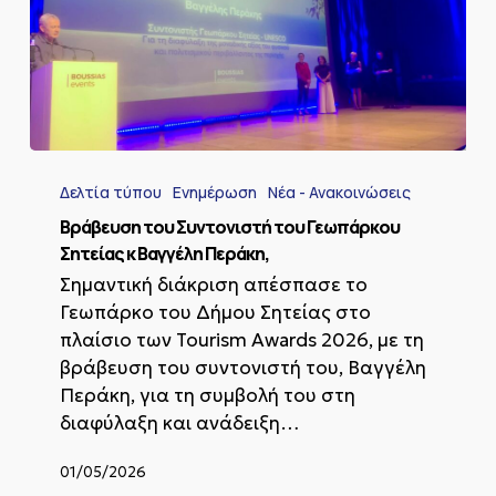
Bράβευση
του
Δελτία τύπου
Ενημέρωση
Νέα - Ανακοινώσεις
Συντονιστή
του
Bράβευση του Συντονιστή του Γεωπάρκου
Γεωπάρκου
Σητείας κ Βαγγέλη Περάκη,
Σητείας
Σημαντική διάκριση απέσπασε το
κ
Γεωπάρκο του Δήμου Σητείας στο
Βαγγέλη
Περάκη,
πλαίσιο των Tourism Awards 2026, με τη
βράβευση του συντονιστή του, Βαγγέλη
Περάκη, για τη συμβολή του στη
διαφύλαξη και ανάδειξη…
01/05/2026