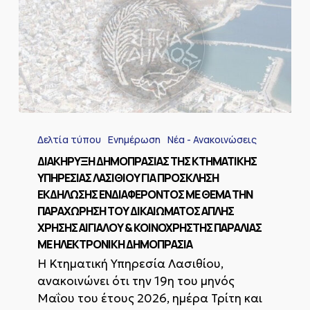
Κ.
Κατσιδωνίου
ΔΙΑΚΗΡΥΞΗ
ΔΗΜΟΠΡΑΣΙΑΣ
Δελτία τύπου
Ενημέρωση
Νέα - Ανακοινώσεις
ΤΗΣ
ΚΤΗΜΑΤΙΚΗΣ
ΔΙΑΚΗΡΥΞΗ ΔΗΜΟΠΡΑΣΙΑΣ ΤΗΣ ΚΤΗΜΑΤΙΚΗΣ
ΥΠΗΡΕΣΙΑΣ
ΥΠΗΡΕΣΙΑΣ ΛΑΣΙΘΙΟΥ ΓΙΑ ΠΡΟΣΚΛΗΣΗ
ΛΑΣΙΘΙΟΥ
ΕΚΔΗΛΩΣΗΣ ΕΝΔΙΑΦΕΡΟΝΤΟΣ ΜΕ ΘΕΜΑ ΤΗΝ
ΓΙΑ
ΠΑΡΑΧΩΡΗΣΗ ΤΟΥ ΔΙΚΑΙΩΜΑΤΟΣ ΑΠΛΗΣ
ΠΡΟΣΚΛΗΣΗ
ΧΡΗΣΗΣ ΑΙΓΙΑΛΟΥ & ΚΟΙΝΟΧΡΗΣΤΗΣ ΠΑΡΑΛΙΑΣ
ΕΚΔΗΛΩΣΗΣ
ΕΝΔΙΑΦΕΡΟΝΤΟΣ
ΜΕ ΗΛΕΚΤΡΟΝΙΚΗ ΔΗΜΟΠΡΑΣΙΑ
ΜΕ
Η Κτηματική Υπηρεσία Λασιθίου,
ΘΕΜΑ
ανακοινώνει ότι την 19η του μηνός
ΤΗΝ
Μαΐου του έτους 2026, ημέρα Τρίτη και
ΠΑΡΑΧΩΡΗΣΗ