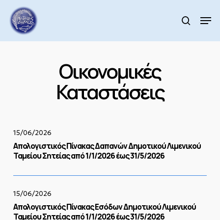
Skip
to
Men
search
main
Close
content
Menu
Οικονομικές
Καταστάσεις
Απολογιστικός
Πίνακας
15/06/2026
Δαπανών
Απολογιστικός Πίνακας Δαπανών Δημοτικού Λιμενικού
Δημοτικού
Ταμείου Σητείας από 1/1/2026 έως 31/5/2026
Λιμενικού
Ταμείου
Σητείας
Απολογιστικός
από
Πίνακας
15/06/2026
1/1/2026
Εσόδων
Απολογιστικός Πίνακας Εσόδων Δημοτικού Λιμενικού
έως
Δημοτικού
Ταμείου Σητείας από 1/1/2026 έως 31/5/2026
31/5/2026
Λιμενικού