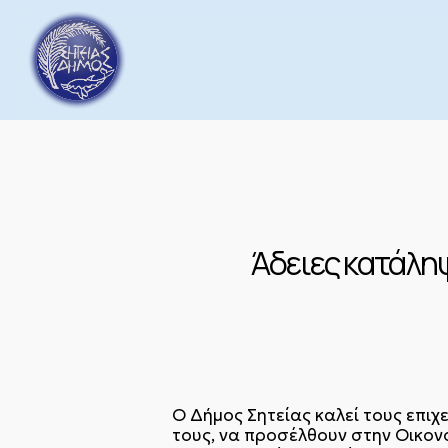
Skip
to
main
content
Άδειες κατάλη
Ο Δήμος Σητείας καλεί τους επιχ
τους, να προσέλθουν στην Οικον