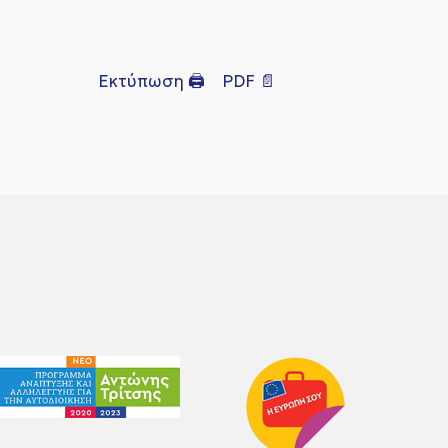
Εκτύπωση 🖨
PDF 📄