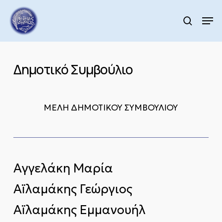
Skip
to
Men
search
main
Close
content
Menu
Δημοτικό Συμβούλιο
ΜΕΛΗ ΔΗΜΟΤΙΚΟΥ ΣΥΜΒΟΥΛΙΟΥ
Αγγελάκη Μαρία
Αïλαμάκης Γεώργιος
Αïλαμάκης Εμμανουήλ