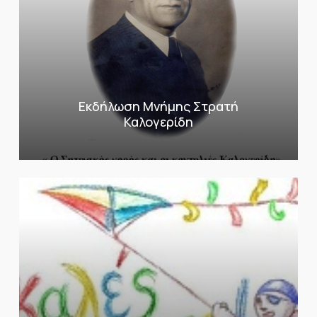
Εκδήλωση Μνήμης Στρατή
Καλογερίδη