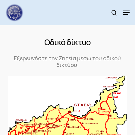
Skip
to
Men
search
main
Close
content
Menu
Οδικό δίκτυο
Εξερευνήστε την Σητεία μέσω του οδικού
δικτύου.