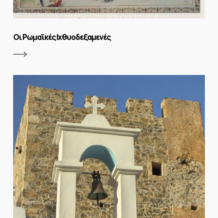
Οι Ρωμαϊκές Ιχθυοδεξαμενές