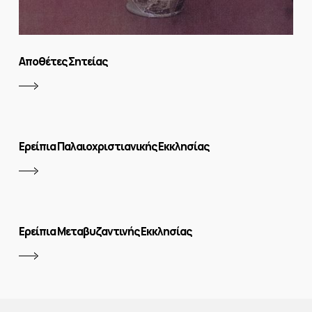
Αποθέτες Σητείας
Ερείπια Παλαιοχριστιανικής Εκκλησίας
Ερείπια Μεταβυζαντινής Εκκλησίας