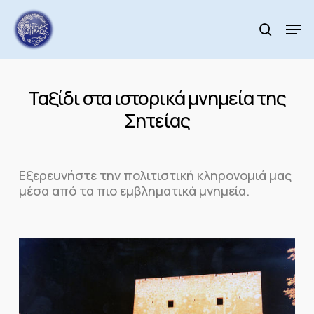
Skip
to
Men
search
main
Close
content
Menu
Ταξίδι στα ιστορικά μνημεία της
Σητείας
Εξερευνήστε την πολιτιστική κληρονομιά μας
μέσα από τα πιο εμβληματικά μνημεία.