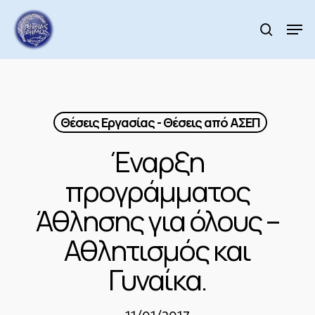
Skip
to
Men
search
main
Close
content
Menu
Θέσεις Εργασίας - Θέσεις από ΑΣΕΠ
Έναρξη
προγράμματος
Άθλησης για όλους –
Αθλητισμός και
Γυναίκα.