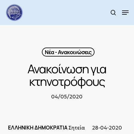
Skip
to
Men
search
main
Close
content
Menu
Νέα - Ανακοινώσεις
Ανακοίνωση για
κτηνοτρόφους
04/05/2020
ΕΛΛΗΝΙΚΗ ΔΗΜΟΚΡΑΤΙΑ
Σητεία 28-04-2020