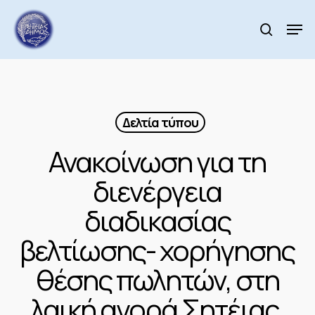
Skip
to
Men
search
main
Close
content
Menu
Δελτία τύπου
Ανακοίνωση για τη
διενέργεια
διαδικασίας
βελτίωσης- χορήγησης
θέσης πωλητών, στη
λαική αγορά Σητέιας.