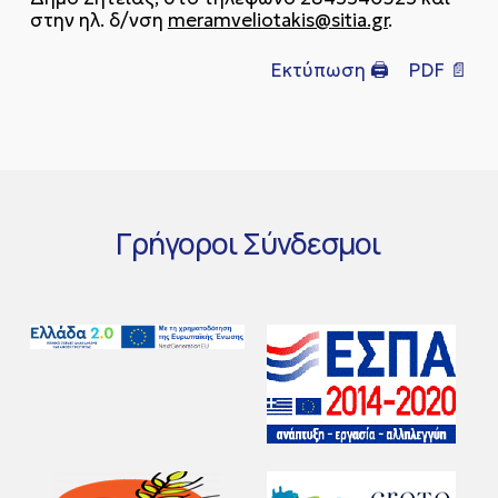
στην ηλ. δ/νση
meramveliotakis@sitia.gr
.
Εκτύπωση 🖨
PDF 📄
Γρήγοροι
Σύνδεσμοι