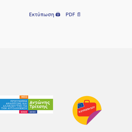
Εκτύπωση 🖨
PDF 📄