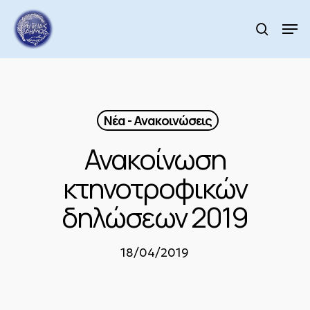
Skip
to
Men
search
main
Close
content
Menu
Νέα - Ανακοινώσεις
Ανακοίνωση
κτηνοτροφικών
δηλώσεων 2019
18/04/2019