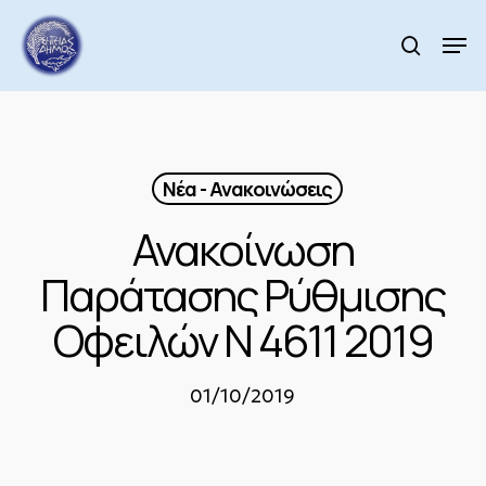
Skip
to
Men
search
main
Close
content
Menu
Νέα - Ανακοινώσεις
Ανακοίνωση
Παράτασης Ρύθμισης
Οφειλών Ν 4611 2019
01/10/2019