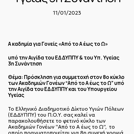
11/01/2023
Α καδημία για Γονείς «Από το Α έως το Ω»
υπό την Αιγίδα του ΕΔΔΥΠΠΥ & του Υπ. Υγείας
3η Συνάντηση
Θέμα: Πρόσκληση για συμμετοχή στον 8ο κύκλο
των Ακαδημιών Γονέων “Από το Α έως το Ω” υπό
την Αιγίδα του ΕΔΔΥΠΠΥ και του Υπουργείου
Υγείας
Το Ελληνικό Διαδημοτικό Δίκτυο Υγιών Πόλεων
(ΕΔΔΥΠΠΥ) του Π.Ο.Υ. σας καλεί να
παρακολουθήσετε το φετινό κύκλο των
Ακαδημιών Γονέων “Από το Α έως το Ω”, το
οποίο πραγματοποιείται για 8η συνεχή χρονιά