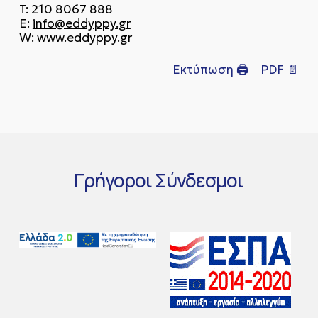
T: 210 8067 888
E:
info@eddyppy.gr
W:
www.eddyppy.gr
Εκτύπωση 🖨
PDF 📄
Γρήγοροι
Σύνδεσμοι