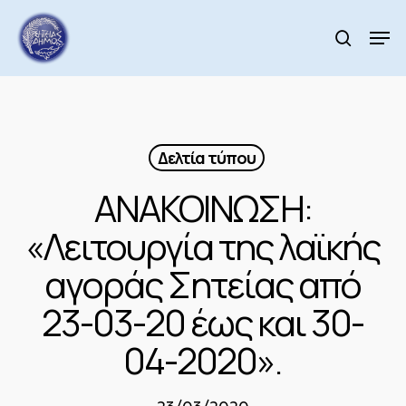
Skip
to
Men
search
main
Close
content
Menu
Δελτία τύπου
ΑΝΑΚΟΙΝΩΣΗ:
«Λειτουργία της λαϊκής
αγοράς Σητείας από
23-03-20 έως και 30-
04-2020».