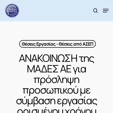
Skip
to
Men
search
main
Close
content
Menu
Θέσεις Εργασίας - Θέσεις από ΑΣΕΠ
ΑΝΑΚΟΙΝΩΣΗ της
ΜΑΔΕΣ ΑΕ για
πρόσληψη
προσωπικού με
σύμβαση εργασίας
ορισμένου χρόνου