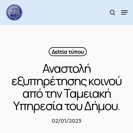
Skip
to
Men
search
main
content
Δελτία τύπου
Αναστολή
εξυπηρέτησης κοινού
από την Ταμειακή
Υπηρεσία του Δήμου.
02/01/2023