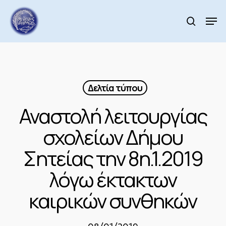
Skip
to
Men
search
main
Close
content
Menu
Δελτία τύπου
Αναστολή λειτουργίας
σχολείων Δήμου
Σητείας την 8η.1.2019
λόγω έκτακτων
καιρικών συνθηκών