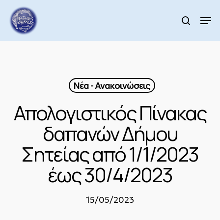
Skip
to
Men
search
main
Close
content
Menu
Νέα - Ανακοινώσεις
Απολογιστικός Πίνακας
δαπανών Δήμου
Σητείας από 1/1/2023
έως 30/4/2023
15/05/2023