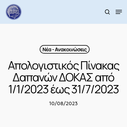
Skip
to
Men
search
main
Close
content
Menu
Νέα - Ανακοινώσεις
Απολογιστικός Πίνακας
Δαπανών ΔOKAΣ από
1/1/2023 έως 31/7/2023
10/08/2023