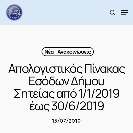
Skip
to
Men
search
main
Close
content
Menu
Νέα - Ανακοινώσεις
Απολογιστικός Πίνακας
Εσόδων Δήμου
Σητείας από 1/1/2019
έως 30/6/2019
15/07/2019