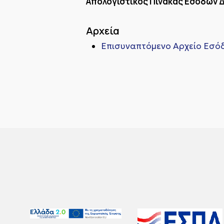
Απολογιστικός Πίνακας Εσόδων Δη
Αρχεία
Επισυναπτόμενο Αρχείο Εσόδω