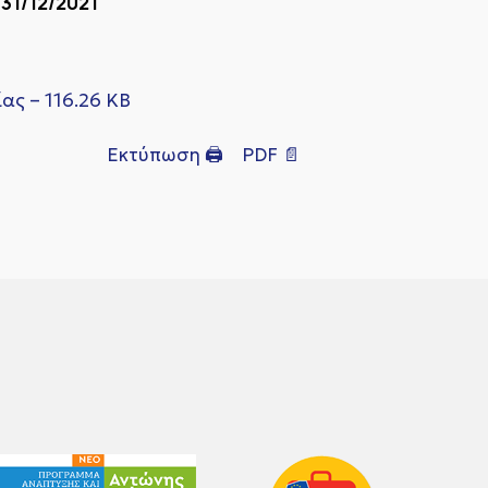
 31/12/2021
ας – 116.26 KB
Εκτύπωση 🖨
PDF 📄