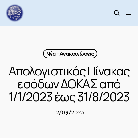
Skip
to
Men
search
main
Close
content
Menu
Νέα - Ανακοινώσεις
Απολογιστικός Πίνακας
εσόδων ΔΟΚΑΣ από
1/1/2023 έως 31/8/2023
12/09/2023