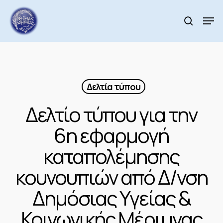
Skip
to
Men
search
main
Close
content
Menu
Δελτία τύπου
Δελτίο τύπου για την
6η εφαρμογή
καταπολέμησης
κουνουπιών από Δ/νση
Δημόσιας Υγείας &
Κοινωνικής Μέριμνας