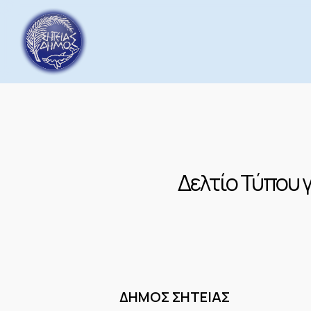
Skip
to
main
content
Δελτίο Τύπου 
ΔΗΜΟΣ Σ