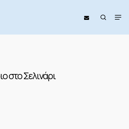
search
email
Menu
ο στο Σελινάρι