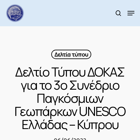
Skip
to
Men
search
main
Close
content
Menu
Δελτία τύπου
Δελτίο Τύπου ΔΟΚΑΣ
για το 3ο Συνέδριο
Παγκόσμιων
Γεωπάρκων UNESCO
Ελλάδας – Κύπρου