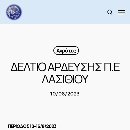
Skip
to
Men
search
main
Close
content
Menu
Αγρότες
ΔΕΛΤΙΟ ΑΡΔΕΥΣΗΣ Π.Ε
ΛΑΣΙΘΙΟΥ
10/08/2023
ΠΕΡΙΟΔΟΣ 10-16/8/2023