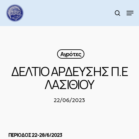
Skip
to
Men
search
main
Close
content
Menu
Αγρότες
ΔΕΛΤΙΟ ΑΡΔΕΥΣΗΣ Π.Ε
ΛΑΣΙΘΙΟΥ
22/06/2023
ΠΕΡΙΟΔΟΣ 22-28/6/2023