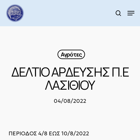
Skip
to
Men
search
main
Close
content
Menu
Αγρότες
ΔΕΛΤΙΟ ΑΡΔΕΥΣΗΣ Π.Ε
ΛΑΣΙΘΙΟΥ
04/08/2022
ΠΕΡΙΟΔΟΣ 4/8 ΕΩΣ 10/8/2022