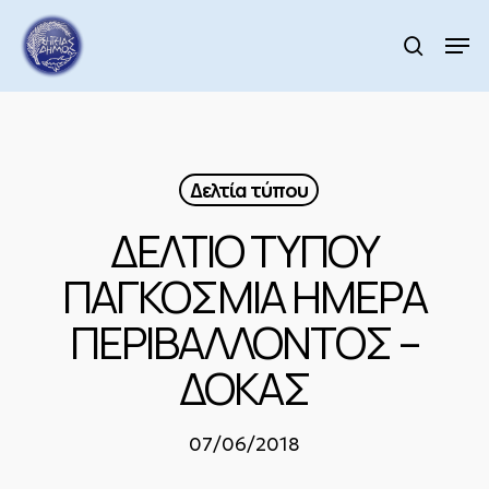
Skip
to
Men
search
main
Close
content
Menu
Δελτία τύπου
ΔΕΛΤΙΟ ΤΥΠΟΥ
ΠΑΓΚΟΣΜΙΑ ΗΜΕΡΑ
ΠΕΡΙΒΑΛΛΟΝΤΟΣ –
ΔΟΚΑΣ
07/06/2018