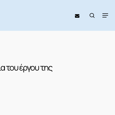
search
email
Menu
α του έργου της