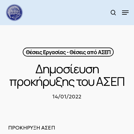
Skip
to
Men
search
main
Close
content
Menu
Θέσεις Εργασίας - Θέσεις από ΑΣΕΠ
Δημοσίευση
προκήρυξης του ΑΣΕΠ
14/01/2022
ΠΡΟΚΗΡΥΞΗ ΑΣΕΠ