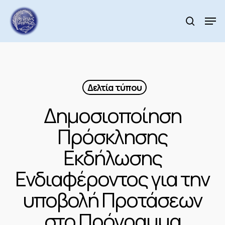
Skip
to
Men
search
main
Close
content
Menu
Δελτία τύπου
Δημοσιοποίηση
Πρόσκλησης
Εκδήλωσης
Ενδιαφέροντος για την
υποβολή Προτάσεων
στο Πρόγραμμα