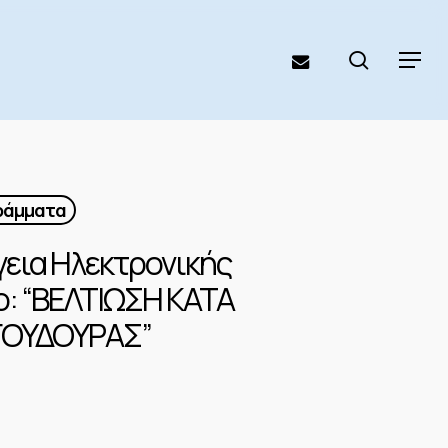
search
email
Menu
γράμματα
γεια Ηλεκτρονικής
ο: “ΒΕΛΤΙΩΣΗ ΚΑΤΑ
ΓΟΥΔΟΥΡΑΣ”