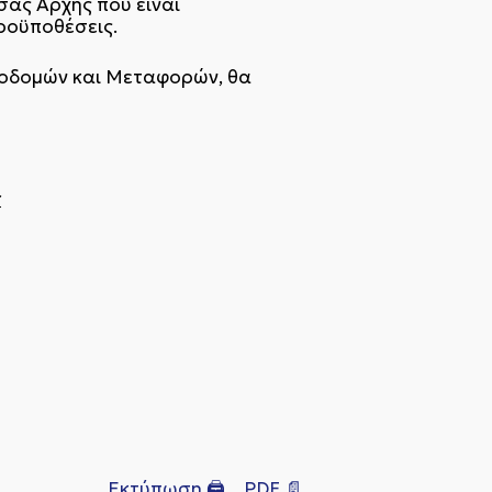
σας Αρχής που είναι
ροϋποθέσεις.
ποδομών και Μεταφορών, θα
r
Εκτύπωση 🖨
PDF 📄