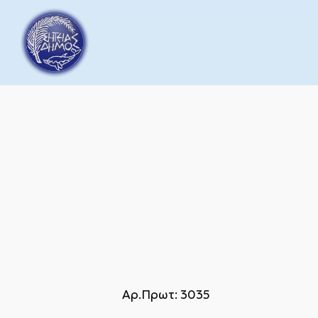
Skip
to
main
content
Αρ.Πρωτ: 3035