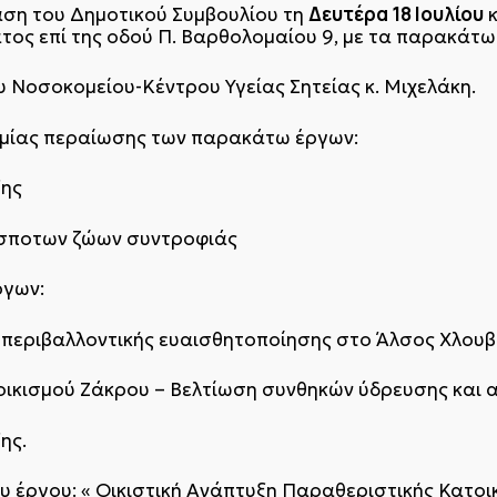
Δευτέρα 18 Ιουλίου
αση του Δημοτικού Συμβουλίου τη
κ
ος επί της οδού Π. Βαρθολομαίου 9, με τα παρακάτω
 Νοσοκομείου-Κέντρου Υγείας Σητείας κ. Μιχελάκη.
ίας περαίωσης των παρακάτω έργων:
ξης
σποτων ζώων συντροφιάς
ργων:
περιβαλλοντικής ευαισθητοποίησης στο Άλσος Χλουβ
οικισμού Ζάκρου – Βελτίωση συνθηκών ύδρευσης και 
ης.
υ έργου: « Οικιστική Ανάπτυξη Παραθεριστικής Κατοικ