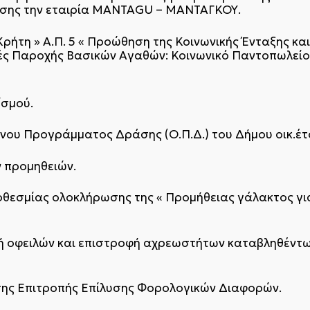
ησης την εταιρία MANTAGU – ΜΑΝΤΑΓΚΟΥ.
Κρήτη » Α.Π. 5 « Προώθηση της Κοινωνικής Ένταξης κ
ομές Παροχής Βασικών Αγαθών: Κοινωνικό Παντοπωλείο
σμού.
ου Προγράμματος Δράσης (Ο.Π.Δ.) του Δήμου οικ.έτ
 προμηθειών.
θεσμίας ολοκλήρωσης της « Προμήθειας γάλακτος γι
 οφειλών και επιστροφή αχρεωστήτων καταβληθέντων
σης Επιτροπής Επίλυσης Φορολογικών Διαφορών.