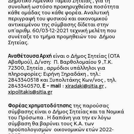
Δημοτικό Λιμενικό Ταμείο Σητείας , για τη
συνολική ωστόσο προκηρυχθείσα ποσότητα
κάθε ομάδας του κάθε φορέα. Αναλυτική
περιγραφή του φυσικού και οικονομικού
αντικειμένου της σύμβασης δίδεται στην
υπ΄αριθμ. 60/03-12-2021 τεχνική μελέτη που
συνέταξε το τμήμα προμηθειών του Δήμου
Σητείας.
Αναθέτουσα Αρχή
είναι ο Δήμος Σητείας (ΟΤΑ
Α΄βαθμού), Δ/νση: Π. Βαρθολομαίου 9 ,Τ.Κ.
72300, Σητεία , αρμόδιοι υπάλληλοι για
πληροφορίες: Ειρήνη Ξηραδάκη , τηλ.:
2843340518 και Ξυπολιτάκης Κων/νος , τηλ.
E
–
mail
:
2843340570,
xiradaki@sitia.gr
,
xipolitakis@sitia.gr
Φορέας χρηματοδότησης
της παρούσας
σύμβασης είναι ο Δήμος Σητείας και τα Νομικά
του Πρόσωπα . Η δαπάνη για την εν λόγω
σύμβαση θα βαρύνει τους Κ.Α. των
προϋπολογισμών οικονομικών ετών 2022-