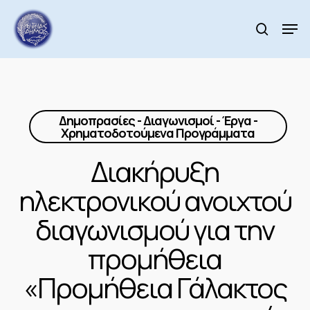
Skip
to
Men
search
main
Close
content
Menu
Δημοπρασίες - Διαγωνισμοί - Έργα -
Χρηματοδοτούμενα Προγράμματα
Διακήρυξη
ηλεκτρονικού ανοιχτού
διαγωνισμού για την
προμήθεια
«Προμήθεια Γάλακτος