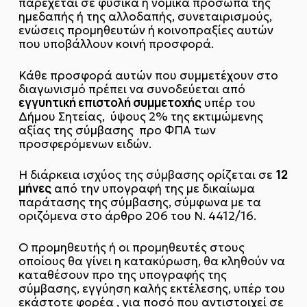
παρέχεται σε φυσικά ή νομικά πρόσωπα της
ημεδαπής ή της αλλοδαπής, συνεταιρισμούς,
ενώσεις προμηθευτών ή κοινοπραξίες αυτών
που υποβάλλουν κοινή προσφορά.
Κάθε προσφορά αυτών που συμμετέχουν στο
διαγωνισμό πρέπει να συνοδεύεται από
εγγυητική επιστολή συμμετοχής
υπέρ του
Δήμου Σητείας, ύψους 2% της εκτιμώμενης
αξίας της σύμβασης προ ΦΠΑ των
προσφερόμενων ειδών.
12
Η διάρκεια ισχύος της σύμβασης ορίζεται σε
μήνες
από την υπογραφή της με δικαίωμα
παράτασης της σύμβασης, σύμφωνα με τα
οριζόμενα στο άρθρο 206 του Ν. 4412/16.
Ο προμηθευτής ή οι προμηθευτές στους
οποίους θα γίνει η κατακύρωση, θα κληθούν να
καταθέσουν προ της υπογραφής της
σύμβασης, εγγύηση καλής εκτέλεσης, υπέρ του
εκάστοτε φορέα , για ποσό που αντιστοιχεί σε