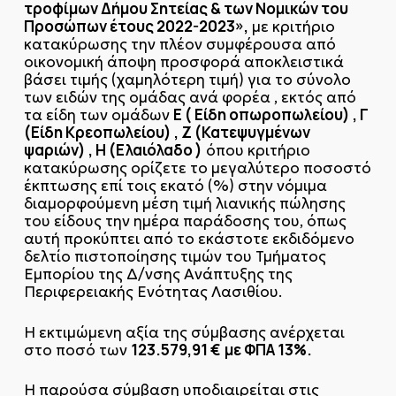
τροφίμων Δήμου Σητείας & των Νομικών του
Προσώπων έτους 2022-2023»,
με κριτήριο
κατακύρωσης την πλέον συμφέρουσα από
οικονομική άποψη προσφορά αποκλειστικά
βάσει τιμής (χαμηλότερη τιμή) για το σύνολο
των ειδών της ομάδας ανά φορέα , εκτός από
Ε ( Είδη οπωροπωλείου) , Γ
τα είδη των ομάδων
(Είδη Κρεοπωλείου) , Ζ (Κατεψυγμένων
ψαριών) , Η (Ελαιόλαδο )
όπου κριτήριο
κατακύρωσης ορίζετε
το μεγαλύτερο ποσοστό
έκπτωσης επί τοις εκατό (%) στην νόμιμα
διαμορφούμενη μέση τιμή λιανικής πώλησης
του είδους την ημέρα παράδοσης του, όπως
αυτή προκύπτει από το εκάστοτε εκδιδόμενο
δελτίο πιστοποίησης τιμών του Τμήματος
Εμπορίου της Δ/νσης Ανάπτυξης της
Περιφερειακής Ενότητας Λασιθίου.
Η εκτιμώμενη αξία της σύμβασης ανέρχεται
123.579,91 €
με ΦΠΑ 13%.
στο ποσό των
Η παρούσα σύμβαση υποδιαιρείται στις