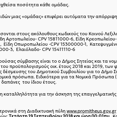
υχθείσα ποσότητα κάθε ομάδας.
ειδών μιας «ομάδας» επιφέρει αυτόματα την απόρριψ
σσονται στους ακόλουθους κωδικούς του Κοινού Λεξι
ίδη Αρτοπωλείου- CPV 15811000-6, Είδη Κρεοπωλείου-
 Είδη Οπωροπωλείου -CPV 15300000-1, Κατεψυγμένα
000-3, Ελαιόλαδο- CPV 15411110-6
ύσας σύμβασης είναι το ο Δήμος Σητείας και τα νομ
του προϋπολογισμούς οικ. έτους 2018 και 2019, των φ
ς δέσμευσης του Δημοτικού Συμβουλίου για το Δήμο Ση
νομικά πρόσωπα. Ειδικότερα για τα Νομικά Πρόσωπα (
ς δαπάνες του ίδιου έτους.
 η καταλληλότητα για την άσκηση της επαγγελματικής 
κτρονικά στη Διαδικτυακή πύλη
www.promitheus.gov.gr
Τετάρτη 19 Σεπτεμβρίου 2018 και ώρα 00:01πμ
ρών:
. Κ