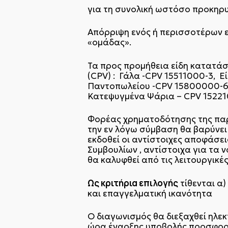
για τη συνολική ωστόσο προκηρ
Απόρριψη ενός ή περισσοτέρων 
«ομάδας».
Τα προς προμήθεια είδη κατατά
(CPV) : Γάλα -CPV 15511000-3, Ε
Παντοπωλείου -CPV 15800000-6,
Κατεψυγμένα Ψάρια – CPV 15221
Φορέας χρηματοδότησης της παρο
την εν λόγω σύμβαση θα βαρύνει 
εκδοθεί οι αντίστοιχες αποφάσει
Συμβουλίων , αντίστοιχα για τα 
θα καλυφθεί από τις λειτουργικέ
Ως κριτήρια επιλογής
τίθενται α)
και επαγγελματική ικανότητα
Ο διαγωνισμός θα διεξαχθεί ηλε
ώρα έναρξης υποβολής προσφο