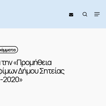
search
email
Menu
γράμματα
α την «Προμήθεια
οφίμων Δήμου Σητείας
9-2020»