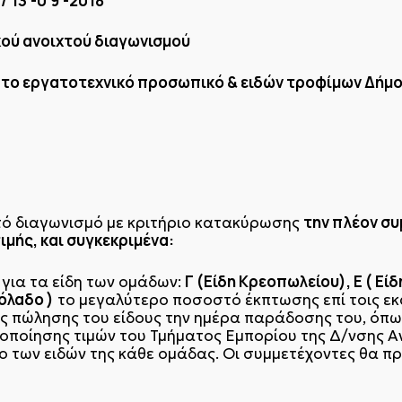
/
13
-0
9
-2018
κού ανοιχτού διαγωνισμού
α το εργατοτεχνικό προσωπικό & ειδών τροφίμων Δήμο
την πλέον σ
τό διαγωνισμό με κριτήριο κατακύρωσης
μής, και συγκεκριμένα:
Γ (Είδη Κρεοπωλείου), Ε ( Εί
 για τα είδη των ομάδων:
όλαδο )
το μεγαλύτερο ποσοστό έκπτωσης επί τοις εκ
ής πώλησης του είδους την ημέρα παράδοσης του, όπω
τοποίησης τιμών του Τμήματος Εμπορίου της Δ/νσης Α
λο των ειδών της κάθε ομάδας. Οι συμμετέχοντες θα π