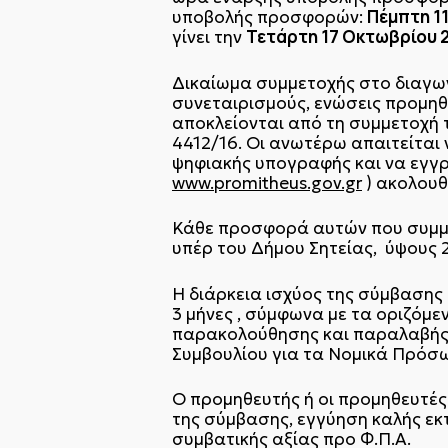
Πέμπτη 11
υποβολής προσφορών:
Τετάρτη 17 Οκτωβρίου 2
γίνει την
Δικαίωμα συμμετοχής στο διαγων
συνεταιρισμούς, ενώσεις προμηθ
αποκλείονται από τη συμμετοχή 
4412/16. Οι ανωτέρω απαιτείται
ψηφιακής υπογραφής και να εγγρ
www.promitheus.gov.gr
) ακολουθ
Κάθε προσφορά αυτών που συμμε
υπέρ του Δήμου Σητείας, ύψους
Η διάρκεια ισχύος της σύμβασης
3 μήνες , σύμφωνα με τα οριζόμε
παρακολούθησης και παραλαβής τ
Συμβουλίου για τα Νομικά Πρόσ
Ο προμηθευτής ή οι προμηθευτές
της σύμβασης, εγγύηση καλής εκτ
συμβατικής αξίας προ Φ.Π.Α.