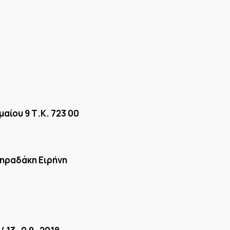
αίου 9 Τ.Κ. 723 00
Ξηραδάκη Ειρήνη