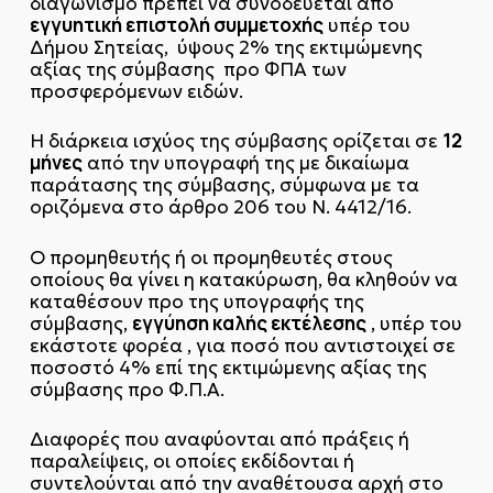
διαγωνισμό πρέπει να συνοδεύεται από
εγγυητική επιστολή συμμετοχής
υπέρ του
Δήμου Σητείας, ύψους 2% της εκτιμώμενης
αξίας της σύμβασης προ ΦΠΑ των
προσφερόμενων ειδών.
12
Η διάρκεια ισχύος της σύμβασης ορίζεται σε
μήνες
από την υπογραφή της με δικαίωμα
παράτασης της σύμβασης, σύμφωνα με τα
οριζόμενα στο άρθρο 206 του Ν. 4412/16.
Ο προμηθευτής ή οι προμηθευτές στους
οποίους θα γίνει η κατακύρωση, θα κληθούν να
καταθέσουν προ της υπογραφής της
εγγύηση καλής εκτέλεσης
σύμβασης,
, υπέρ του
εκάστοτε φορέα , για ποσό που αντιστοιχεί σε
ποσοστό 4% επί της εκτιμώμενης αξίας της
σύμβασης προ Φ.Π.Α.
Διαφορές που αναφύονται από πράξεις ή
παραλείψεις, οι οποίες εκδίδονται ή
συντελούνται από την αναθέτουσα αρχή στο