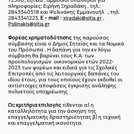
72300, Σητεία , αρμόδιοι υπάλληλοι για
πληροφορίες: Ειρήνη Ξηραδάκη , τηλ.:
2843340518 και Ψυλινάκης Εμμανουήλ , τηλ.
E
–
mail
:
2843341223,
xiradaki@sitia.gr
,
Psilinakis@sitia.gr
Φορέας χρηματοδότησης
της παρούσας
σύμβασης είναι ο Δήμος Σητείας και τα Νομικά
του Πρόσωπα . Η δαπάνη για την εν λόγω
σύμβαση θα βαρύνει τους Κ.Α. των
προϋπολογισμών οικονομικών ετών 2022-
2023 των φορέων και ειδικά για τις Σχολικές
Επιτροπές από τις λειτουργικές δαπάνες του
ιδίου έτους, για τους οποίους έχουν εκδοθεί οι
αντίστοιχες αποφάσεις έγκρισης ανάληψης
πολυετούς υποχρέωσης
Ως κριτήρια επιλογής
τίθενται α) η
καταλληλότητα για την άσκηση της
επαγγελματικής δραστηριότητας β) η τεχνική
και επαγγελματική ικανότητα.