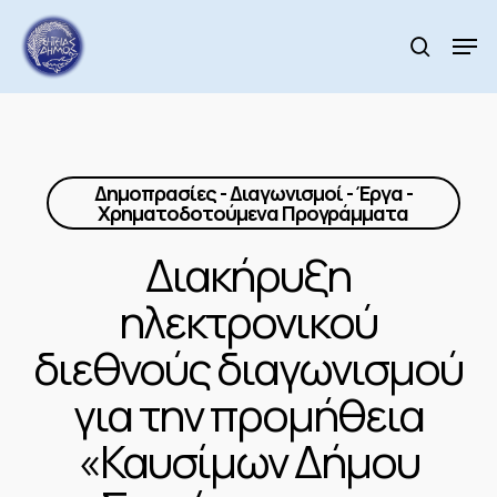
Skip
to
Men
search
main
Close
content
Menu
Δημοπρασίες - Διαγωνισμοί - Έργα -
Χρηματοδοτούμενα Προγράμματα
Διακήρυξη
ηλεκτρονικού
διεθνούς διαγωνισμού
για την προμήθεια
«Καυσίμων Δήμου