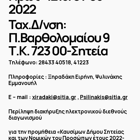
2022
Ταχ.Δ/νση:
Π.Βαρθολομαίου 9
Τ.Κ. 723 00-Σητεία
Τηλέφωνο: 28433 40518, 41223
Πληροφορίες : Ξηραδάκη Ειρήνη, Ψυλινάκης
Εμμανουήλ
E
–
mail
:
xiradaki@sitia.gr
,
Psilinakis@sitia.gr
Περίληψη διακήρυξης ηλεκτρονικού διεθνούς
διαγωνισμού
για την προμήθεια «Καυσίμων Δήμου Σητείας
και των Νομικών του Προσώπων έτους 2022-