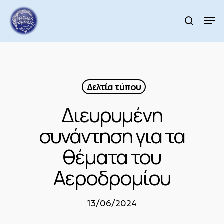
Skip
to
Men
search
main
Close
content
Menu
Δελτία τύπου
Διευρυμένη
συνάντηση για τα
θέματα του
Αεροδρομίου
13/06/2024