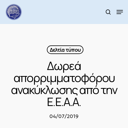
Skip
to
Men
search
main
Close
content
Menu
Δελτία τύπου
Δωρεά
απορριμματοφόρου
ανακύκλωσης από την
Ε.Ε.Α.Α.
04/07/2019