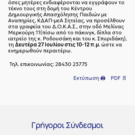
όσες μητέρες ενδιαφέρονται να εγγράψουν το
τέκνο τους στη δομή του Κέντρου
Δημιουργικής Απασχόλησης Παιδιών με
Αναπηρίες, ΚΔΑΠ-μεΑ Σητείας, να προσέλθουν
στα γραφεία του Δ.Ο.Κ.Α.Σ., στην οδό Μελίνας
Μερκούρη 11(πίσω από το πάκινγκ, δίπλα στο
ιατρείο της κ. Ροδουσάκη και του κ. Σπυριδάκη),
Δευτέρα
27 Ιουλίου στις 10-12 π.μ
τη
. ώστε να
ενημερωθούν περαιτέρω.
Τηλ. επικοινωνίας: 28430 23775
Εκτύπωση 🖨
PDF 📄
Γρήγοροι
Σύνδεσμοι