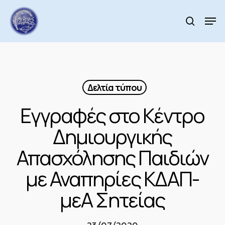
Skip
to
Men
search
main
Close
content
Menu
Δελτία τύπου
Εγγραφές στο Κέντρο
Δημιουργικής
Απασχόλησης Παιδιών
με Αναπηρίες ΚΔΑΠ-
μεΑ Σητείας