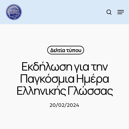
Skip
to
Men
search
main
Close
content
Menu
Δελτία τύπου
Εκδήλωση για την
Παγκόσμια Ημέρα
Ελληνικής Γλώσσας
20/02/2024