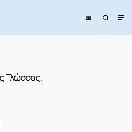
search
email
Menu
ς Γλώσσας.