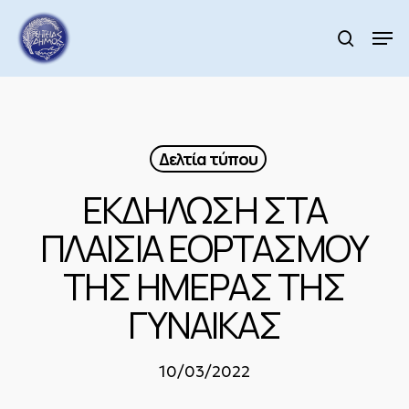
Skip
to
Men
search
main
Close
content
Menu
Δελτία τύπου
ΕΚΔΗΛΩΣΗ ΣΤΑ
ΠΛΑΙΣΙΑ ΕΟΡΤΑΣΜΟΥ
ΤΗΣ ΗΜΕΡΑΣ ΤΗΣ
ΓΥΝΑΙΚΑΣ
10/03/2022