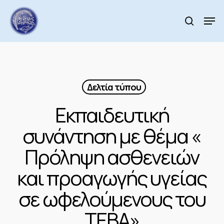
Skip
to
Men
search
main
Close
content
Menu
Δελτία τύπου
Εκπαιδευτική
συνάντηση με θέμα «
Πρόληψη ασθενειών
και προαγωγής υγείας
σε ωφελούμενους του
ΤΕΒΑ»