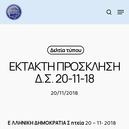
Skip
to
Men
search
main
Close
content
Menu
Δελτία τύπου
ΕΚΤΑΚΤΗ ΠΡΟΣΚΛΗΣΗ
Δ.Σ. 20-11-18
20/11/2018
E
ΛΛΗΝΙΚΗ ΔΗΜΟΚΡΑΤΙΑ
Σ
ητεία
20 – 11- 2018