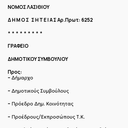
ΝΟΜΟΣ ΛΑΣΙΘΙΟΥ
Δ Η Μ Ο Σ Σ Η Τ Ε Ι Α Σ
Αρ.Πρωτ:
6252
* * * * * * * * *
ΓΡΑΦΕΙΟ
ΔΗΜΟΤΙΚΟΥ ΣΥΜΒΟΥΛΙΟΥ
Προς:
–
Δήμαρχο
–
Δημοτικούς Συμβούλους
–
Πρόεδρο Δημ. Κοινότητας
–
Προέδρους/Εκπροσώπους Τ.Κ.