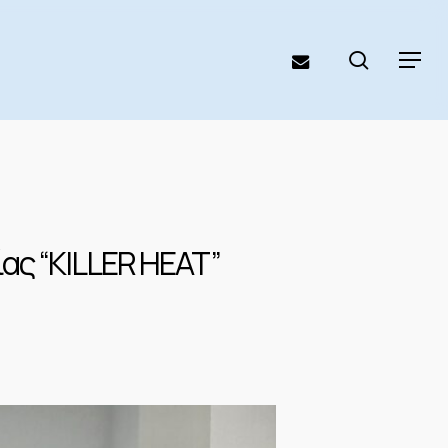
search
email
Menu
ας “KILLER HEAT”