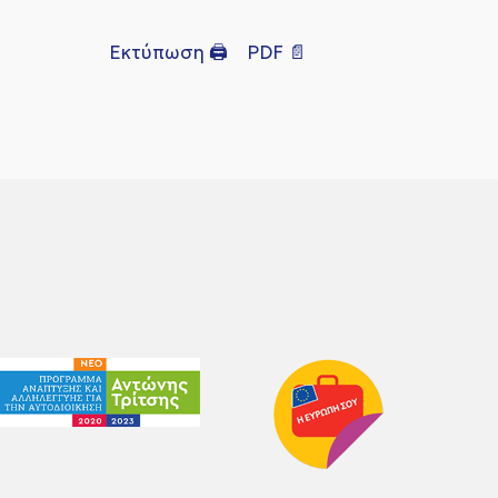
Εκτύπωση 🖨
PDF 📄