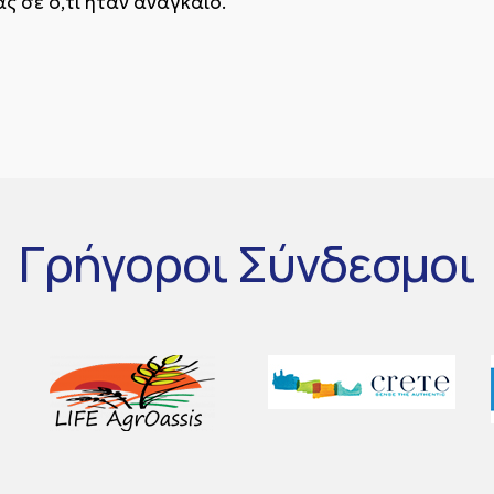
ς σε ό,τι ήταν αναγκαίο.
Γρήγοροι
Σύνδεσμοι