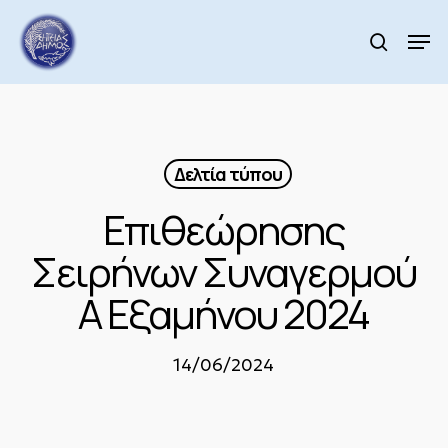
Skip
to
Men
search
main
Close
content
Menu
Δελτία τύπου
Επιθεώρησης
Σειρήνων Συναγερμού
A Εξαμήνου 2024
14/06/2024