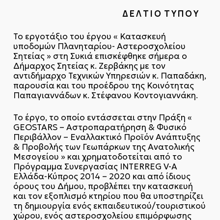
Δ Ε Λ Τ Ι Ο Τ Υ Π Ο Υ
Το εργοτάξιο του έργου « Κατασκευή
υποδομών Πλανηταρίου- Αστεροσχολείου
Σητείας » στη Συκιά επισκέφθηκε σήμερα ο
Δήμαρχος Σητείας κ. Ζερβάκης με τον
αντιδήμαρχο Τεχνικών Υπηρεσιών κ. Παπαδάκη,
παρουσία και του προέδρου της Κοινότητας
Παπαγιαννάδων κ. Στέφανου Κοντογιαννάκη.
Το έργο, το οποίο εντάσσεται στην Πράξη «
GEOSTARS – Αστροπαρατήρηση & Φυσικό
Περιβάλλον – Εναλλακτικό Προϊόν Ανάπτυξης
& Προβολής των Γεωπάρκων της Ανατολικής
Μεσογείου » και χρηματοδοτείται από το
Πρόγραμμα Συνεργασίας INTERREG V-A
Ελλάδα-Κύπρος 2014 – 2020 και από ίδιους
όρους του Δήμου, προβλέπει την κατασκευή
και τον εξοπλισμό κτηρίου που θα υποστηρίζει
τη δημιουργία ενός εκπαιδευτικού/τουριστικού
χώρου, ενός αστεροσχολείου επιμόρφωσης