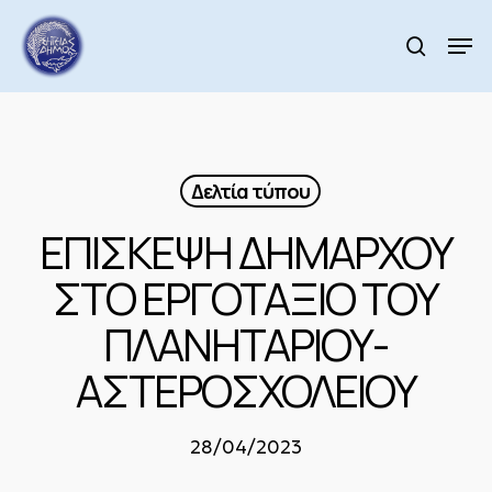
Skip
to
Men
search
main
Close
content
Menu
Δελτία τύπου
ΕΠΙΣΚΕΨΗ ΔΗΜΑΡΧΟΥ
ΣΤΟ ΕΡΓΟΤΑΞΙΟ ΤΟΥ
ΠΛΑΝΗΤΑΡΙΟΥ-
ΑΣΤΕΡΟΣΧΟΛΕΙΟΥ
28/04/2023